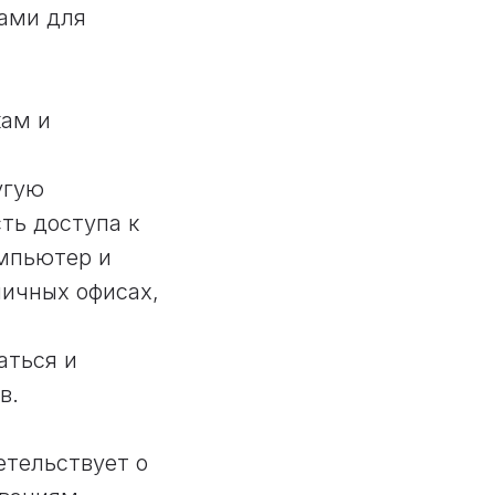
ками для
кам и
угую
ть доступа к
омпьютер и
личных офисах,
аться и
в.
етельствует о