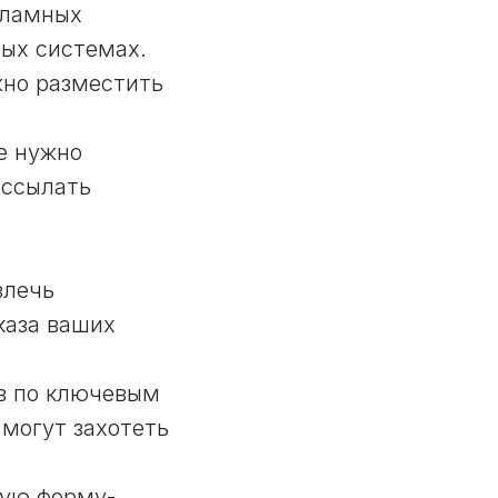
екламных
вых системах.
жно разместить
е нужно
ассылать
влечь
каза ваших
в по ключевым
 могут захотеть
ную форму-