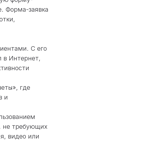
е. Форма-заявка
отки,
иентами. С его
 в Интернет,
ктивности
еты», где
в и
ользованием
, не требующих
я, видео или