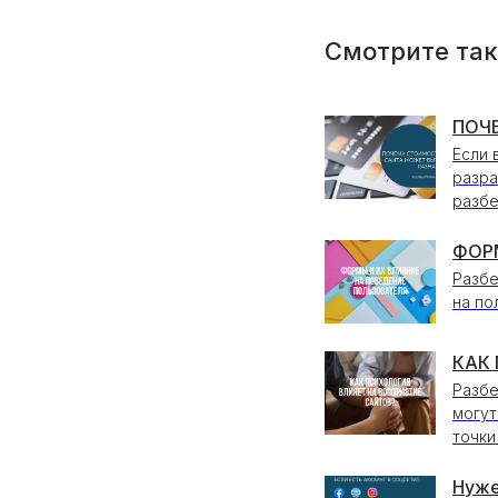
Смотрите та
ПОЧ
Если 
разра
разбе
ФОР
Разбе
на по
КАК
Разбе
могут
точки
Нуже