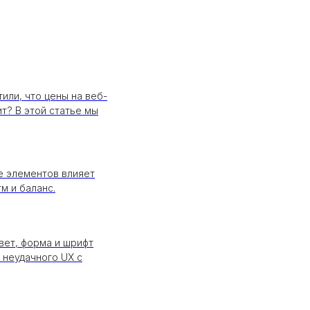
или, что цены на веб-
т? В этой статье мы
е элементов влияет
м и баланс.
вет, форма и шрифт
 неудачного UX с