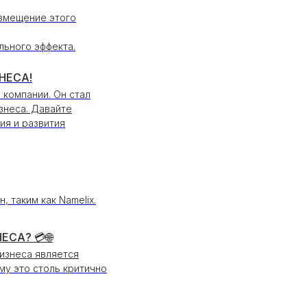
азмещение этого
льного эффекта.
НЕСА!
 компании. Он стал
знеса. Давайте
ия и развития
 таким как Namelix.
СА? 💳🌐
изнеса является
му это столь критично