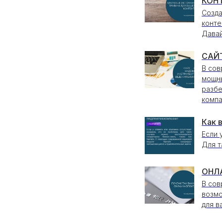
КОНТ
Созда
конте
Давай
САЙ
В сов
мощны
разбе
компа
Как 
Если 
Для т
ОНЛА
В сов
возмо
для в