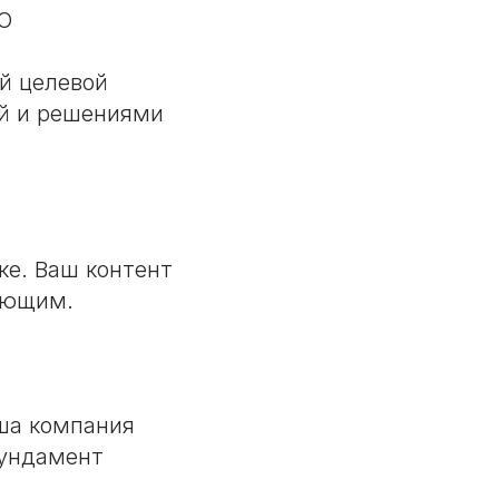
Ю
й целевой
ой и решениями
ке. Ваш контент
ующим.
ша компания
фундамент