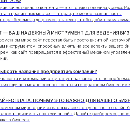
ЕНТА. 📚
ние качественного контента — это только половина успеха. Р
нта в правильных местах — вторая, не менее важная часть.
те разберемся, где размещать текст, чтобы добиться максима
Т — ВАШ НАДЕЖНЫЙ ИНСТРУМЕНТ ДЛЯ ВЕДЕНИЯ БИЗ
ременном мире сайт перестал быть просто визитной карточкой
м инструментом, способным влиять на все аспекты вашего би
рем, как сайт превращается в эффективный механизм управлен
нии.
выбрать название предприятия/компании?
у клиента или компании отсутствует название, это не проблема.
аких случаев можно воспользоваться генератором бизнес-имен,
ЙН-ОПЛАТА. ПОЧЕМУ ЭТО ВАЖНО ДЛЯ ВАШЕГО БИЗНЕ
ременном мире oдним из важных аспектов успешного онлайн-б
жность принимать платежи онлайн. Давайте разберемся, поче
ашего бизнеса.