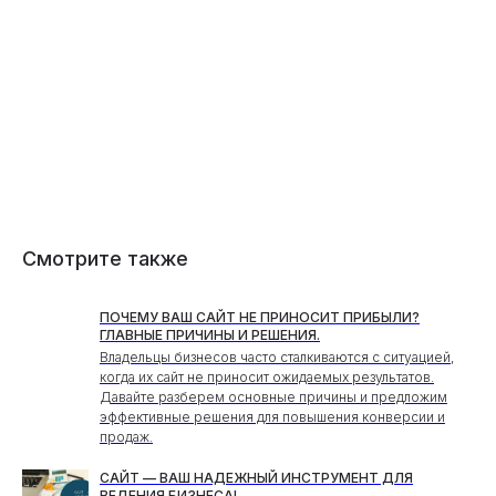
Смотрите также
ПОЧЕМУ ВАШ САЙТ НЕ ПРИНОСИТ ПРИБЫЛИ?
ГЛАВНЫЕ ПРИЧИНЫ И РЕШЕНИЯ.
Владельцы бизнесов часто сталкиваются с ситуацией,
когда их сайт не приносит ожидаемых результатов.
Давайте разберем основные причины и предложим
эффективные решения для повышения конверсии и
продаж.
САЙТ — ВАШ НАДЕЖНЫЙ ИНСТРУМЕНТ ДЛЯ
ВЕДЕНИЯ БИЗНЕСА!