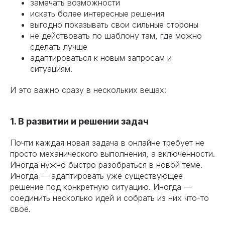
замечать возможности
искать более интересные решения
выгодно показывать свои сильные стороны
не действовать по шаблону там, где можно
сделать лучше
адаптироваться к новым запросам и
ситуациям.
И это важно сразу в нескольких вещах:
1. В развитии и решении задач
Почти каждая новая задача в онлайне требует не
просто механического выполнения, а включённости.
Иногда нужно быстро разобраться в новой теме.
Иногда — адаптировать уже существующее
решение под конкретную ситуацию. Иногда —
соединить несколько идей и собрать из них что-то
своё.