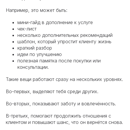
Например, это может быть:
мини-гайд в дополнение к услуге
чек-лист
несколько дополнительных рекомендаций
шаблон, который упростит клиенту жизнь
краткий разбор
идеи по улучшению
полезная памятка после покупки или
консультации.
Такие вещи работают сразу на нескольких уровнях.
Во-первых, выделяют тебя среди других.
Во-вторых, показывают заботу и вовлечённость.
В-третьих, помогают продолжить отношения с
клиентом и повышают шанс, что он вернётся снова.