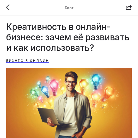
Блог
Креативность в онлайн-
бизнесе: зачем её развивать
и как использовать?
БИЗНЕС В ОНЛАЙН