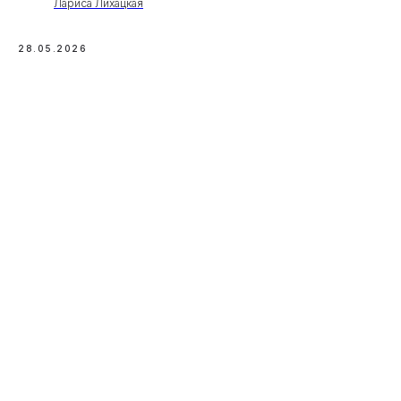
Лариса Лихацкая
28.05.2026