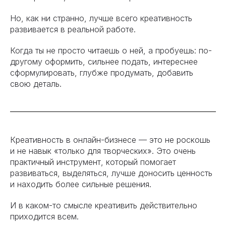
Но, как ни странно, лучше всего креативность
развивается в реальной работе.
Когда ты не просто читаешь о ней, а пробуешь: по-
другому оформить, сильнее подать, интереснее
сформулировать, глубже продумать, добавить
свою деталь.
Креативность в онлайн-бизнесе — это не роскошь
и не навык «только для творческих». Это очень
практичный инструмент, который помогает
развиваться, выделяться, лучше доносить ценность
и находить более сильные решения.
И в каком-то смысле креативить действительно
приходится всем.