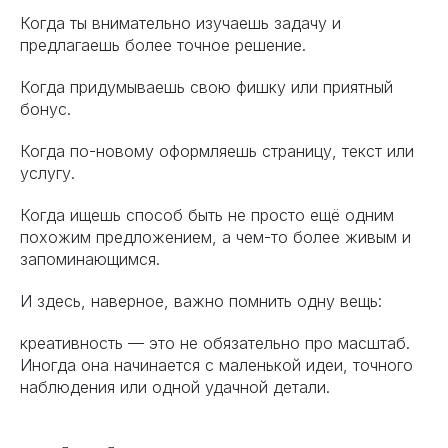
Когда ты внимательно изучаешь задачу и
предлагаешь более точное решение.
Когда придумываешь свою фишку или приятный
бонус.
Когда по-новому оформляешь страницу, текст или
услугу.
Когда ищешь способ быть не просто ещё одним
похожим предложением, а чем-то более живым и
запоминающимся.
И здесь, наверное, важно помнить одну вещь:
креативность — это не обязательно про масштаб.
Иногда она начинается с маленькой идеи, точного
наблюдения или одной удачной детали.