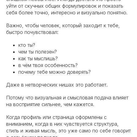
уйти от скучных общих формулировок и показать
себя более точно, интересно и визуально понятно.
Важно, чтобы человек, который заходит к тебе,
быстро почувствовал:
кто ты?
чем ты полезен?
как ты мыслишь?
в чём твоя особенность?
почему тебе можно доверять?
Даже в нетворческих нишах это работает.
Потому что визуальная и смысловая подача влияет
на восприятие сильнее, чем кажется.
Когда профиль или страница оформлены с
вниманием, когда в них чувствуется структура,
стиль и живая мысль, это уже само по себе говорит