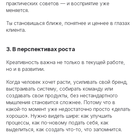
практических советов — и восприятие уже
меняется.
Ты становишься ближе, понятнее и ценнее в глазах
клиента.
3. В перспективах роста
Креативность важна не только в текущей работе,
но и в развитии.
Когда человек хочет расти, усиливать свой бренд,
выстраивать систему, собирать команду или
создавать свои продукты, без нестандартного
мышления становится сложнее. Потому что в
какой-то момент уже недостаточно просто «делать
хорошо». Нужно видеть шире: как улучшить
процессы, как по-новому подать себя, как
выделиться, как создать что-то, что запомнится.