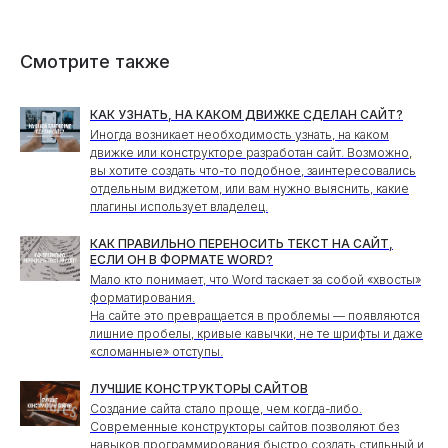
Смотрите также
КАК УЗНАТЬ, НА КАКОМ ДВИЖКЕ СДЕЛАН САЙТ?
Иногда возникает необходимость узнать, на каком
движке или конструкторе разработан сайт. Возможно,
вы хотите создать что-то подобное, заинтересовались
отдельным виджетом, или вам нужно выяснить, какие
плагины использует владелец.
КАК ПРАВИЛЬНО ПЕРЕНОСИТЬ ТЕКСТ НА САЙТ,
ЕСЛИ ОН В ФОРМАТЕ WORD?
Мало кто понимает, что Word таскает за собой «хвосты»
форматирования.
На сайте это превращается в проблемы — появляются
лишние пробелы, кривые кавычки, не те шрифты и даже
«сломанные» отступы.
ЛУЧШИЕ КОНСТРУКТОРЫ САЙТОВ
Создание сайта стало проще, чем когда-либо.
Современные конструкторы сайтов позволяют без
навыков программирования быстро создать стильный и