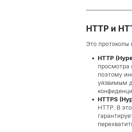
HTTP и HT
Это протоколы 
HTTP (Hyper
просмотра 
поэтому ин
уязвимым д
конфиденци
HTTPS (Hyp
HTTP. В эт
гарантируе
перехватит