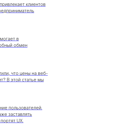
 привлекает клиентов
предприниматель
могает в
добный обмен
или, что цены на веб-
т? В этой статье мы
ение пользователей.
аже заставлять
портят UX.