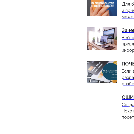
Для б
и при
может
Заче
Веб-с
привл
инфор
ПОЧ
Если 
разра
разбе
ОШИ
Созда
Некот
посет