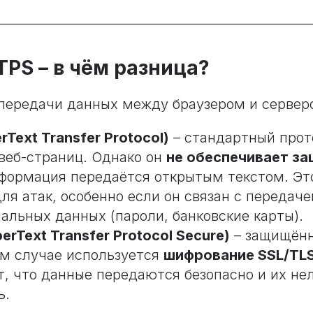
TPS – в чём разница?
передачи данных между браузером и сервер
Text Transfer Protocol)
– стандартный прот
веб-страниц. Однако он
не обеспечивает з
формация передаётся открытым текстом. Эт
ля атак, особенно если он связан с передаче
альных данных (пароли, банковские карты).
erText Transfer Protocol Secure)
– защищённ
ом случае используется
шифрование SSL/TL
т, что данные передаются безопасно и их не
ь.