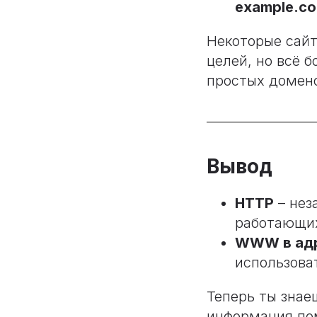
example.c
Некоторые сай
целей, но всё 
простых домен
Вывод
HTTP
– нез
работающи
WWW в адр
использова
Теперь ты знае
информация пом