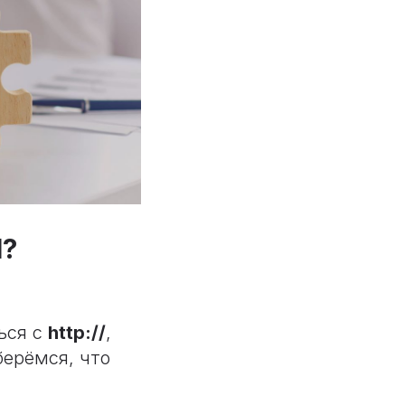
?
ься с
http://
,
берёмся, что