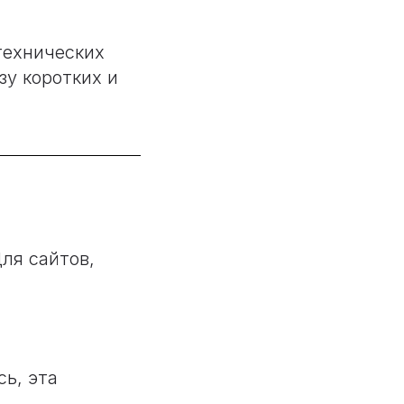
технических
зу коротких и
ля сайтов,
.
ь, эта