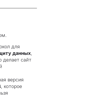
ом.
окол для
ащиту данных
,
о делает сайт
й
ая версия
S
, которое
льзя