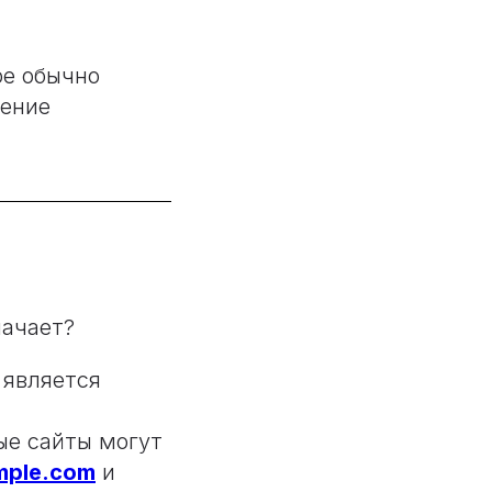
ре обычно
нение
начает?
 является
ые сайты могут
ple.com
и