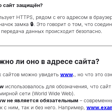
то сайт защищён?
льзует HTTPS, рядом с его адресом в браузе
начок замка
🔒
. Это говорит о том, что соеди
 передача данных происходит безопасно.
но ли оно в адресе сайта?
х сайтов можно увидеть
www
.
, но что это оз
w
использовалось для обозначения, что сайт
мирной сети (World Wide Web).
w не является обязательным
– современн
к с ним, так и без него. Например,
www.exam