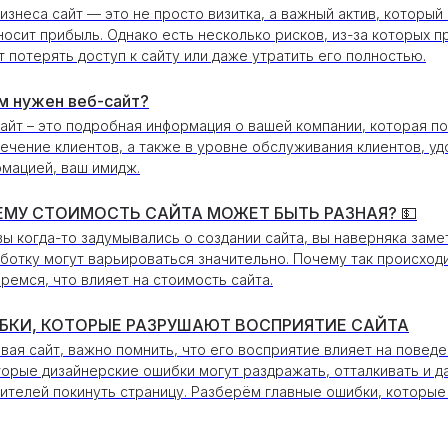
изнеса сайт — это не просто визитка, а важный актив, который
носит прибыль. Однако есть несколько рисков, из-за которых 
 потерять доступ к сайту или даже утратить его полностью.
м нужен веб-сайт?
айт – это подробная информация о вашей компании, которая по
ечение клиентов, а также в уровне обслуживания клиентов, у
мацией, ваш имидж.
ЕМУ СТОИМОСТЬ САЙТА МОЖЕТ БЫТЬ РАЗНАЯ? 💵
вы когда-то задумывались о создании сайта, вы наверняка замет
ботку могут варьироваться значительно. Почему так происходи
ремся, что влияет на стоимость сайта.
БКИ, КОТОРЫЕ РАЗРУШАЮТ ВОСПРИЯТИЕ САЙТА
вая сайт, важно помнить, что его восприятие влияет на повед
орые дизайнерские ошибки могут раздражать, отталкивать и д
ителей покинуть страницу. Разберём главные ошибки, которые 