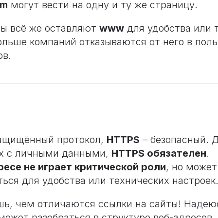
om
могут вести на одну и ту же страницу.
ты всё же оставляют
www
для удобства или 
больше компаний отказываются от него в поль
ов.
ащищённый протокол,
HTTPS
– безопасный. Д
х с личными данными,
HTTPS обязателен
.
есе не играет критической роли
, но может
ться для удобства или технических настроек
шь, чем отличаются ссылки на сайты! Надеюс
ожет разобраться в структуре веб-адресов.