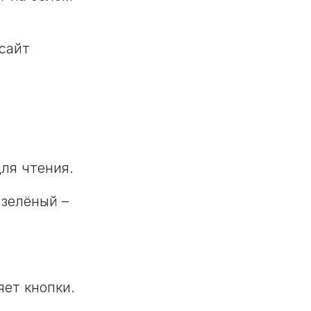
 сайт
для чтения.
 зелёный –
яет кнопки.