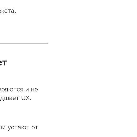
кста.
ет
еряются и не
удшает UX.
ли устают от