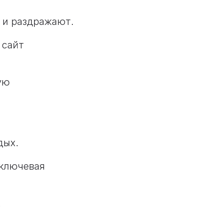
 и раздражают.
 сайт
ую
дых.
 ключевая
.