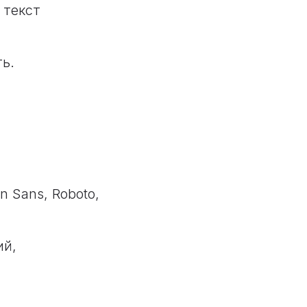
 текст
ь.
 Sans, Roboto,
ий,