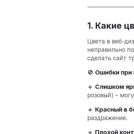
1. Какие 
Цвета в веб-ди
неправильно п
сделать сайт 
🚫
Ошибки при 
🔹
Слишком ярк
розовый) – могу
🔹
Красный в 
раздражение.
🔹
Плохой конт