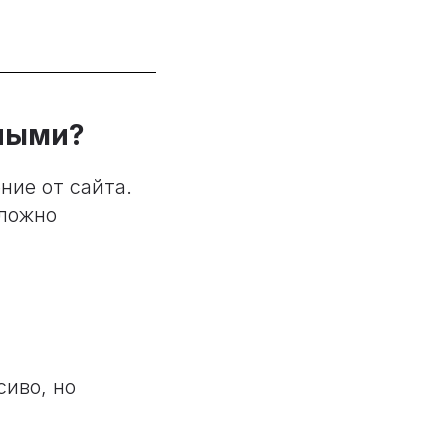
ьными?
ние от сайта.
сложно
сиво, но