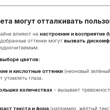
цвета могут отталкивать польз
зайне влияют на
настроение и восприятие 
одобранные оттенки могут
вызвать дискомф
трудночитаемым.
выборе цветов:
ие и кислотные оттенки
(неоновый зелёный
т утомлять глаза.
больших количествах
– вызывает тревожност
раст текста и фона
(например, жёлтый текс