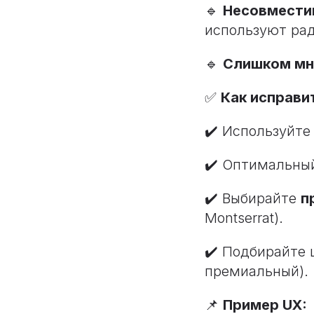
🔹
Несовмести
используют рад
🔹
Слишком мн
✅
Как исправи
✔️ Используйт
✔️ Оптимальный
✔️ Выбирайте
п
Montserrat).
✔️ Подбирайте 
премиальный).
📌
Пример UX: