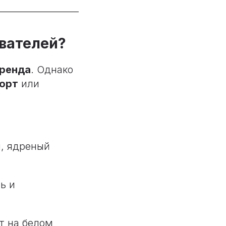
ователей?
бренда
. Однако
орт
или
, ядреный
ь и
т на белом