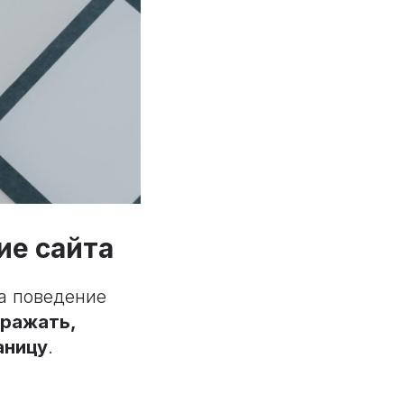
ие сайта
на поведение
ражать,
аницу
.