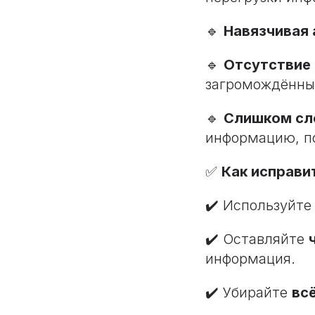
🔹
Навязчивая
🔹
Отсутствие
загромождённы
🔹
Слишком сл
информацию, по
✅
Как исправи
✔️ Используйт
✔️ Оставляйте
информация.
✔️ Убирайте
вс