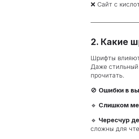
❌ Сайт с кисло
2. Какие 
Шрифты влияю
Даже стильный 
прочитать.
🚫
Ошибки в в
🔹
Слишком ме
🔹
Чересчур д
сложны для чте