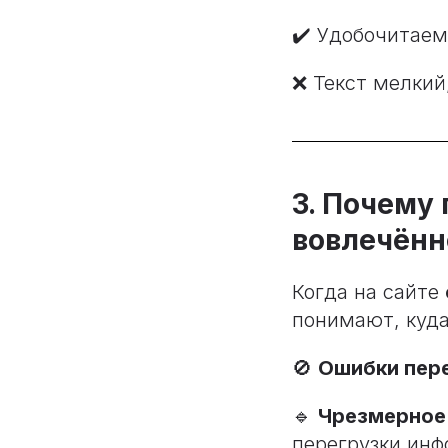
✔️ Удобочитаем
❌ Текст мелкий
3. Почему
вовлечённ
Когда на сайте
понимают, куда
🚫
Ошибки пере
🔹
Чрезмерное 
перегрузки инф