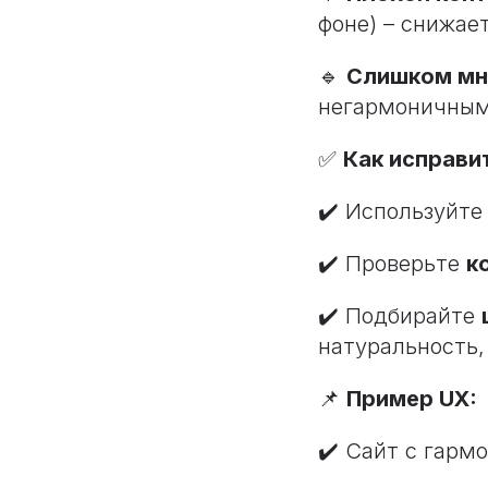
фоне) – снижае
🔹
Слишком мн
негармоничным
✅
Как исправи
✔️ Используйт
✔️ Проверьте
к
✔️ Подбирайте
натуральность,
📌
Пример UX:
✔️ Сайт с гарм