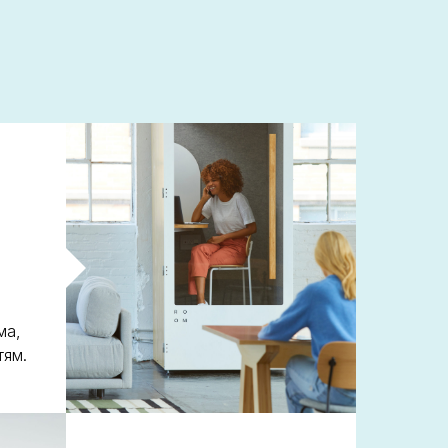
ма,
тям.