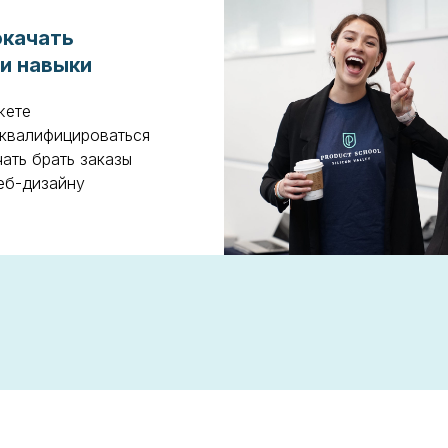
качать
и навыки
жете
квалифицироваться
чать брать заказы
еб-дизайну