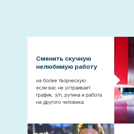
Сменить скучную
нелюбимую работу
на более творческую
если вас не устраивает
график, з/п, рутина и работа
на другого человека