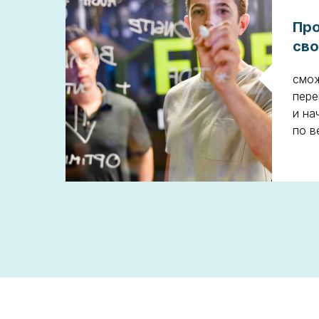
Про
сво
смо
пере
и на
по в