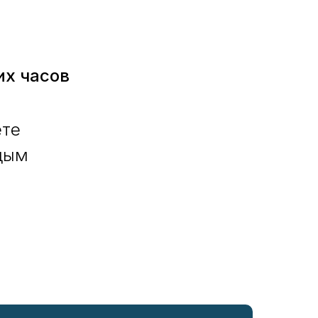
их часов
ете
ждым