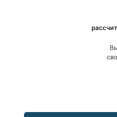
рассчит
Вы
сво