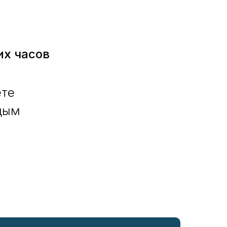
их часов
ете
ждым