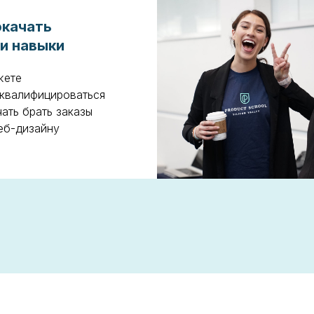
качать
и навыки
жете
квалифицироваться
чать брать заказы
еб-дизайну