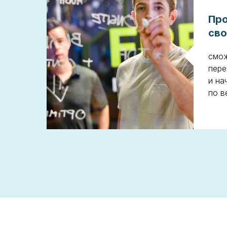
Про
сво
смо
пере
и на
по в