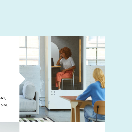
ма,
тям.