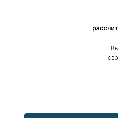
рассчит
Вы
сво