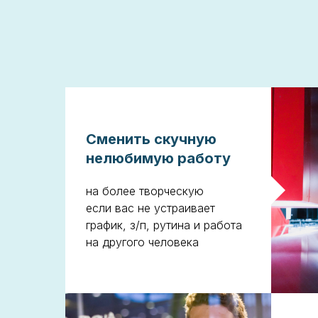
Сменить скучную
нелюбимую работу
на более творческую
если вас не устраивает
график, з/п, рутина и работа
на другого человека