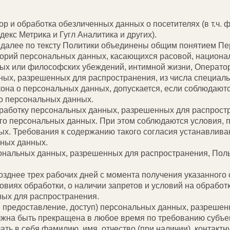
бор и обработка обезличенных данных о посетителях (в т.ч.
декс Метрика и Гугл Аналитика и других).
далее по тексту Политики объединены общим понятием П
егорий персональных данных, касающихся расовой, национа
ных или философских убеждений, интимной жизни, Операто
ных, разрешенных для распространения, из числа специал
Закона о персональных данных, допускается, если соблюдают
 о персональных данных.
бработку персональных данных, разрешенных для распрост
его персональных данных. При этом соблюдаются условия, п
ных. Требования к содержанию такого согласия устанавлив
ьных данных.
сональных данных, разрешенных для распространения, Пол
позднее трех рабочих дней с момента получения указанного
виях обработки, о наличии запретов и условий на обработ
ых для распространения.
, предоставление, доступ) персональных данных, разреше
лжна быть прекращена в любое время по требованию субъе
ть в себя фамилию, имя, отчество (при наличии), контак