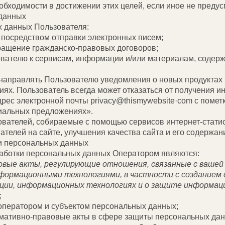
еобходимости в достижении этих целей, если иное не пред
 данных
х данных Пользователя:
посредством отправки электронных писем;
кращение гражданско-правовых договоров;
ователю к сервисам, информации и/или материалам, содер
 направлять Пользователю уведомления о новых продуктах 
иях. Пользователь всегда может отказаться от получения
рес электронной почты privacy@thismywebsite·com с помет
циальных предложениях».
вателей, собираемые с помощью сервисов интернет-статис
телей на сайте, улучшения качества сайта и его содержан
и персональных данных
аботки персональных данных Оператором являются:
вые акты, регулирующие отношения, связанные с вашей 
формационными технологиями, в частности с созданием 
ции, информационных технологиях и о защите информации
;
оператором и субъектом персональных данных;
мативно-правовые акты в сфере защиты персональных дан