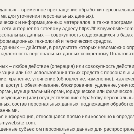
 данных – временное прекращение обработки персональны
има для уточнения персональных данных).
афических и информационных материалов, а также программ
сети интернет по сетевому адресу httpsː//thismywebsite·com
рсональных данных — совокупность содержащихся в базах
формационных технологий и технических средств.
 данных — действия, в результате которых невозможно оп
адлежность персональных данных конкретному Пользовате
ных – любое действие (операция) или совокупность действ
зации или без использования таких средств с персональн
ие, хранение, уточнение (обновление, изменение), извлече
е, доступ), обезличивание, блокирование, удаление, унич
 орган, муниципальный орган, юридическое или физическое 
анизующие и (или) осуществляющие обработку персональны
ных, состав персональных данных, подлежащих обработке,
данными.
ая информация, относящаяся прямо или косвенно к опред
ismywebsite·com.
ешенные субъектом персональных данных для распростране