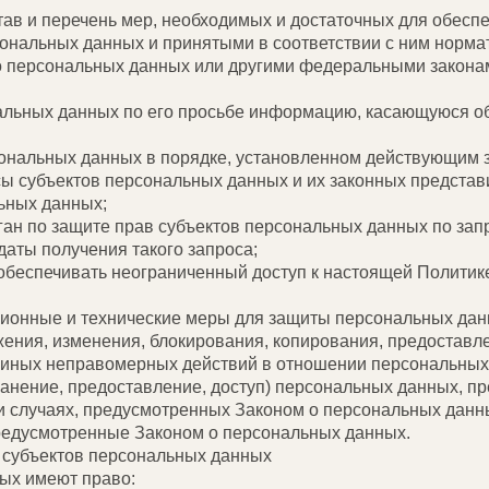
тав и перечень мер, необходимых и достаточных для обесп
ональных данных и принятыми в соответствии с ним норм
о персональных данных или другими федеральными закона
нальных данных по его просьбе информацию, касающуюся о
сональных данных в порядке, установленном действующим 
сы субъектов персональных данных и их законных представи
ьных данных;
ан по защите прав субъектов персональных данных по зап
даты получения такого запроса;
обеспечивать неограниченный доступ к настоящей Политик
ционные и технические меры для защиты персональных дан
ожения, изменения, блокирования, копирования, предоставл
т иных неправомерных действий в отношении персональных
ранение, предоставление, доступ) персональных данных, пр
и случаях, предусмотренных Законом о персональных данн
предусмотренные Законом о персональных данных.
и субъектов персональных данных
ных имеют право: