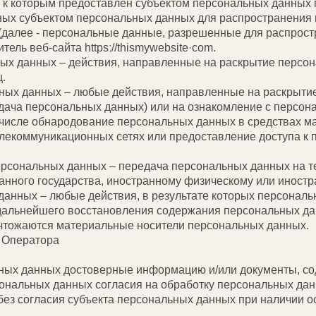
ц к которым предоставлен субъектом персональных данных 
ых субъектом персональных данных для распространения 
(далее - персональные данные, разрешенные для распрост
тель веб-сайта httpsː//thismywebsite·com.
ных данных – действия, направленные на раскрытие перс
.
ьных данных – любые действия, направленные на раскрыти
едача персональных данных) или на ознакомление с персо
м числе обнародование персональных данных в средствах 
екоммуникационных сетях или предоставление доступа к
персональных данных – передача персональных данных на 
ранного государства, иностранному физическому или иност
 данных – любые действия, в результате которых персонал
дальнейшего восстановления содержания персональных д
ичтожаются материальные носители персональных данных.
и Оператора
льных данных достоверные информацию и/или документы, 
рсональных данных согласия на обработку персональных да
ез согласия субъекта персональных данных при наличии ос