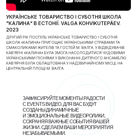
УКРАЇНСЬКЕ ТОВАРИСТВО І СУБОТНЯ ШКОЛА
"КАЛИНА" В ЕСТОНІЇ. VALGA KOHVIKUTEPÄEV.
2023
ДРУГИЙ РІК ПОСПІЛЬ УКРАЇНСЬКЕ ТОВАРИСТВО І СУБОТНЯ
ШКОЛА «КАЛИНА» ПРИГОЩАЄ УКРАЇНСЬКИМИ СТРАВАМИ ТА
СМАКОЛИКАМИ ЖИТЕЛІВ ТА ГОСТЕЙ М. ВАЛГА. У ВІДВІДУВАЧІВ
КАВ‘ЯРНІ «КАЛИНА» БУЛА ЗМОГА НАСОЛОДИТИСЯ ЧУДОВИМИ
УКРАЇНСЬКИМИ ПІСНЯМИ У ВИКОНАННІ ДИТЯЧОГО АНСАМБЛЮ.
КАВ‘ЯРНЯ БУЛА ОБЛАШТОВАНА У НАДЗВИЧАЙНОМУ МІСЦІ, НА
ЦЕНТРАЛЬНІЙ ПЛОЩІ М. ВАЛГА.
ЗАФИКСИРУЙТЕ МОМЕНТЫ РАДОСТИ
С EVENTS ВИДЕО. ДЛЯ ВАС БУДУТ
СОЗДАНЫ ДИНАМИЧНЫЕ
И ЭМОЦИОНАЛЬНЫЕ ВИДЕОРОЛИКИ,
СОХРАНЯЯ ВАЖНЫЕ СОБЫТИЯ ВАШЕЙ
ЖИЗНИ. СДЕЛАЕМ ВАШИ МЕРОПРИЯТИЯ
НЕЗАБЫВАЕМЫМИ.