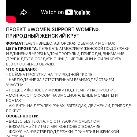
ПРОЕКТ «WOMEN SUPPORT WOMEN».
ПРИРОДНЫЙ ЖЕНСКИЙ КРУГ
ФОРМАТ:
EVENT-ВИДЕО. АВТОРСКАЯ СЪЁМКА И МОНТАЖ
ЦЕЛЬ ПРОЕКТА:
ПЕРЕДАТЬ АТМОСФЕРУ ЖЕНСКОЙ ПОДДЕРЖКИ
И ЕДИНЕНИЯ ЧЕРЕЗ КАДРЫ ПРОГУЛКИ, ПРИРОДЫ, ВНИМАНИЯ
ДРУГ К ДРУГУ. СОЗДАТЬ ОЩУЩЕНИЕ ТИШИНЫ И СИЛЫ КРУГА —
БЕЗ СЛОВ, ЧЕРЕЗ ОБРАЗЫ.
ЧТО СДЕЛАНО:
– СЪЁМКА ПРОГУЛКИ НА ПРИРОДНОЙ ТРОПЕ
– НАБЛЮДЕНИЕ ЗА ЕСТЕСТВЕННЫМ ВЗАИМОДЕЙСТВИЕМ
УЧАСТНИЦ
– ПОДБОР ФОНОВОЙ МУЗЫКИ ПОД ТЕМП И НАСТРОЕНИЕ
– МОНТАЖ С ФОКУСОМ НА ЭМОЦИОНАЛЬНЫЕ МОМЕНТЫ И
КОНТАКТ
– АКЦЕНТЫ НА ДЕТАЛЯХ: РУКАХ, ВЗГЛЯДАХ, ДВИЖЕНИИ, ПРИРОДЕ
ВОКРУГ
ОСОБЕННОСТИ:
– ВИДЕО БЕЗ ТЕКСТА, НО С ГЛУБОКИМ СМЫСЛОМ
– ВИЗУАЛЬНЫЙ РИТМ И МЯГКОЕ ПОВЕСТВОВАНИЕ
– ФОКУС НА ЧУВСТВЕ ПОДДЕРЖКИ, ПРИНЯТИЯ И ЖЕНСКОЙ
ЭНЕРГИИ